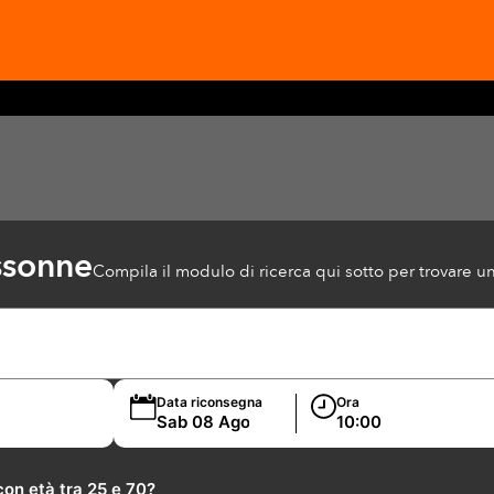
ssonne
Compila il modulo di ricerca qui sotto per trovare
Data riconsegna
Ora
on età tra 25 e 70?