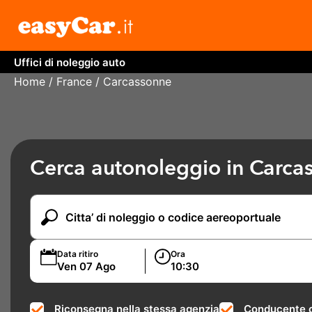
Uffici di noleggio auto
Home
/
France
/ Carcassonne
Cerca autonoleggio in Carca
Data ritiro
Ora
Riconsegna nella stessa agenzia
Conducente c