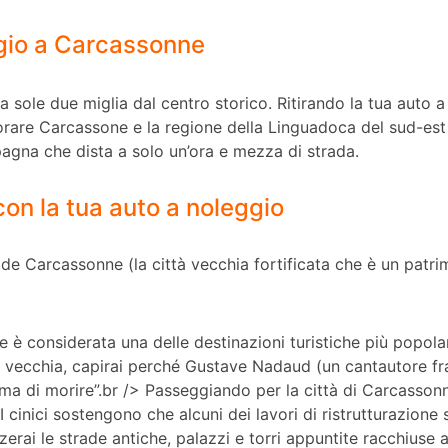
gio a Carcassonne
a sole due miglia dal centro storico. Ritirando la tua auto 
lorare Carcassone e la regione della Linguadoca del sud-est 
agna che dista a solo un’ora e mezza di strada.
on la tua auto a noleggio
té de Carcassonne (la città vecchia fortificata che è un pa
 è considerata una delle destinazioni turistiche più popola
ttà vecchia, capirai perché Gustave Nadaud (un cantautore fr
ma di morire”.br />
Passeggiando per la città di Carcassonne
I cinici sostengono che alcuni dei lavori di ristrutturazion
rai le strade antiche, palazzi e torri appuntite racchiuse al