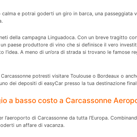
o calma e potrai goderti un giro in barca, una passeggiata 
a.
neti della campagna Linguadoca. Con un breve tragitto con
n paese produttore di vino che si definisce il vero investit
l’idea. A meno di un’ora di strada si trovano le famose regi
i Carcassonne potresti visitare Toulouse o Bordeaux o anch
uno dei depositi di easyCar presso la tua destinazione final
ggio a basso costo a Carcassonne Aerop
per l’aeroporto di Carcassonne da tutta l’Europa. Combina
oderti un affare di vacanza.