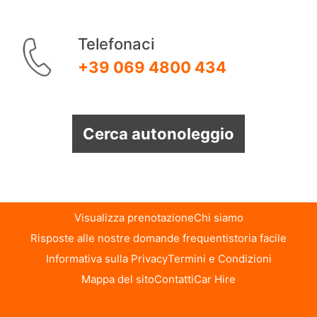
Telefonaci
+39 069 4800 434
Cerca autonoleggio
Visualizza prenotazione
Chi siamo
Risposte alle nostre domande frequenti
storia facile
Informativa sulla Privacy
Termini e Condizioni
Mappa del sito
Contatti
Car Hire