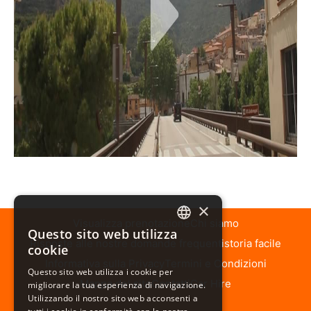
×
Visualizza prenotazione
Chi siamo
Questo sito web utilizza
ENGLISH
Risposte alle nostre domande frequenti
storia facile
cookie
ARABIC
Informativa sulla Privacy
Termini e Condizioni
Questo sito web utilizza i cookie per
Mappa del sito
Contatti
Car Hire
migliorare la tua esperienza di navigazione.
SPANISH
Utilizzando il nostro sito web acconsenti a
FRENCH