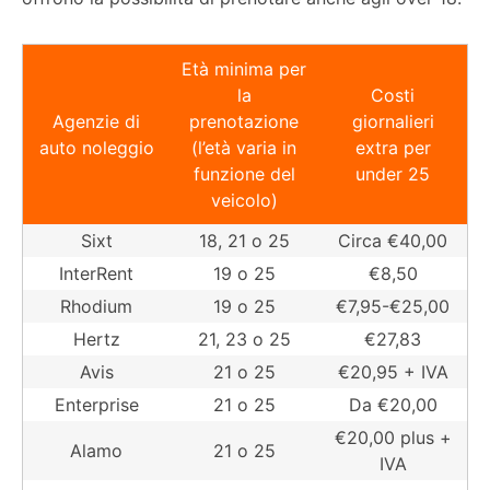
Età minima per
la
Costi
Agenzie di
prenotazione
giornalieri
auto noleggio
(l’età varia in
extra per
funzione del
under 25
veicolo)
Sixt
18, 21 o 25
Circa €40,00
InterRent
19 o 25
€8,50
Rhodium
19 o 25
€7,95-€25,00
Hertz
21, 23 o 25
€27,83
Avis
21 o 25
€20,95 + IVA
Enterprise
21 o 25
Da €20,00
€20,00 plus +
Alamo
21 o 25
IVA