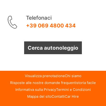
Telefonaci
+39 069 4800 434
Cerca autonoleggio
Visualizza prenotazione
Chi siamo
Risposte alle nostre domande frequenti
storia facile
Informativa sulla Privacy
Termini e Condizioni
Mappa del sito
Contatti
Car Hire