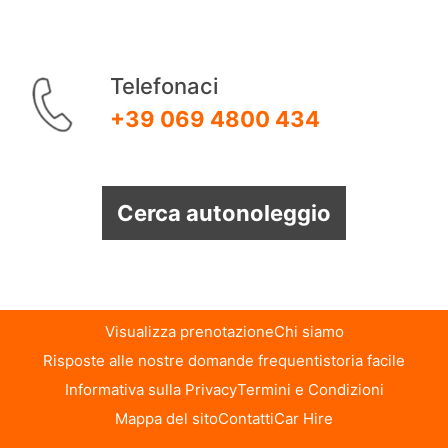
Telefonaci
+39 069 4800 434
Cerca autonoleggio
Visualizza prenotazione
Chi siamo
Risposte alle nostre domande frequenti
storia facile
Informativa sulla Privacy
Termini e Condizioni
Mappa del sito
Contatti
Car Hire