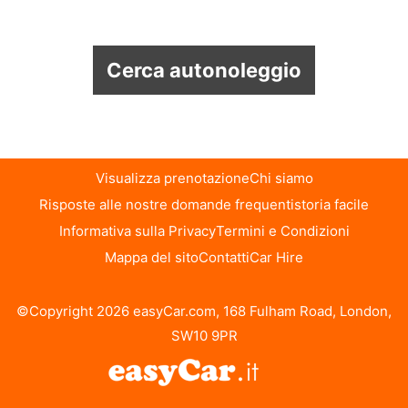
Cerca autonoleggio
Visualizza prenotazione
Chi siamo
Risposte alle nostre domande frequenti
storia facile
Informativa sulla Privacy
Termini e Condizioni
Mappa del sito
Contatti
Car Hire
©Copyright 2026 easyCar.com, 168 Fulham Road, London,
SW10 9PR