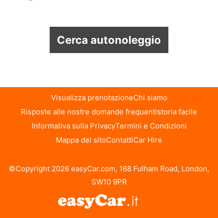
Cerca autonoleggio
Visualizza prenotazione
Chi siamo
Risposte alle nostre domande frequenti
storia facile
Informativa sulla Privacy
Termini e Condizioni
Mappa del sito
Contatti
Car Hire
©Copyright 2026 easyCar.com, 168 Fulham Road, London,
SW10 9PR