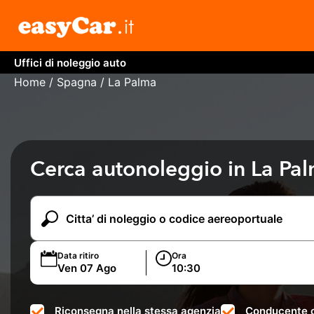
Uffici di noleggio auto
Home
/
Spagna
/ La Palma
Cerca autonoleggio in La Pa
Data ritiro
Ora
Riconsegna nella stessa agenzia
Conducente c