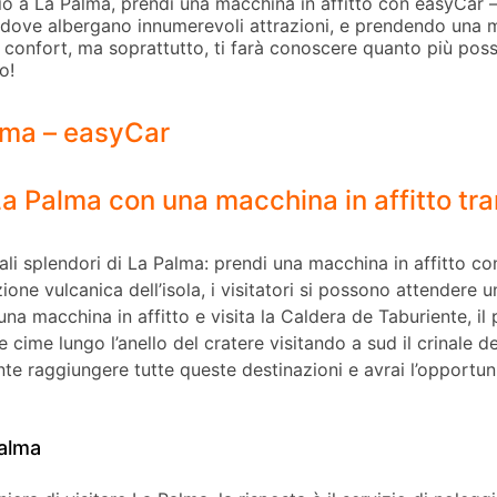
o a La Palma, prendi una macchina in affitto con easyCar – 
dove albergano innumerevoli attrazioni, e prendendo una mac
confort, ma soprattutto, ti farà conoscere quanto più possib
o!
lma – easyCar
 La Palma con una macchina in affitto t
ali splendori di La Palma: prendi una macchina in affitto co
ione vulcanica dell’isola, i visitatori si possono attendere
a macchina in affitto e visita la Caldera de Taburiente, il
ime lungo l’anello del cratere visitando a sud il crinale 
nte raggiungere tutte queste destinazioni e avrai l’opportun
alma