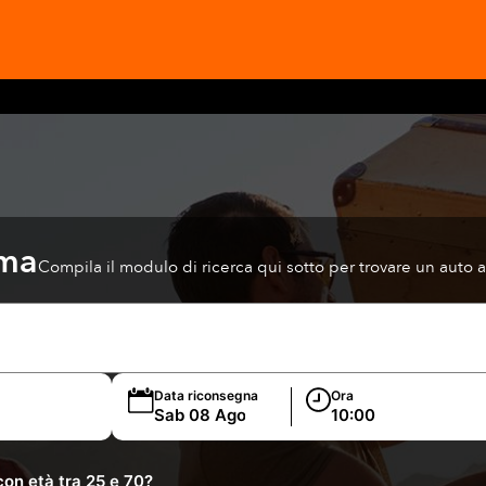
lma
Compila il modulo di ricerca qui sotto per trovare un auto
Data riconsegna
Ora
on età tra 25 e 70?