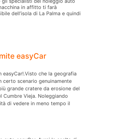
gli specialisti del noleggio auto
china in affitto ti farà
ile dell’isola di La Palma e quindi
ramite easyCar
n easyCar!.Visto che la geografia
 un certo scenario genuinamente
 più grande cratere da erosione del
del Cumbre Vieja. Noleggiando
ità di vedere in meno tempo il