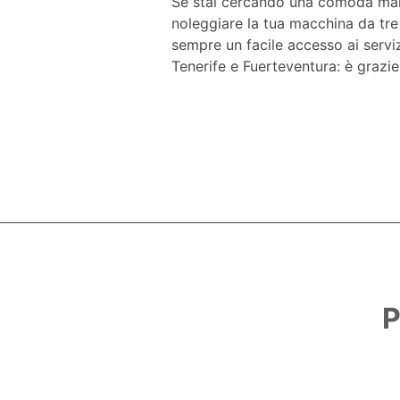
Se stai cercando una comoda manier
noleggiare la tua macchina da tre d
sempre un facile accesso ai serviz
Tenerife e Fuerteventura: è grazie
P