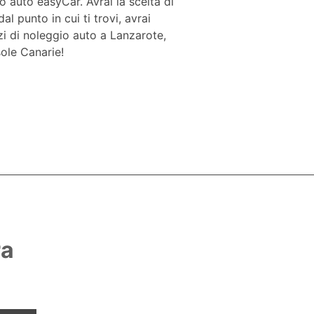
o auto easyCar. Avrai la scelta di
l punto in cui ti trovi, avrai
zi di noleggio auto a Lanzarote,
sole Canarie!
ra