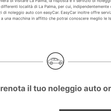
a di visitare La Palma, la risposta è il servizio di noleggi
ifferenti località di La Palma, per cui, indipendentemente da
i di noleggio auto con easyCar. EasyCar inoltre offre servi
 a una macchina in affitto che potrai conoscere meglio le I
renota il tuo noleggio auto o