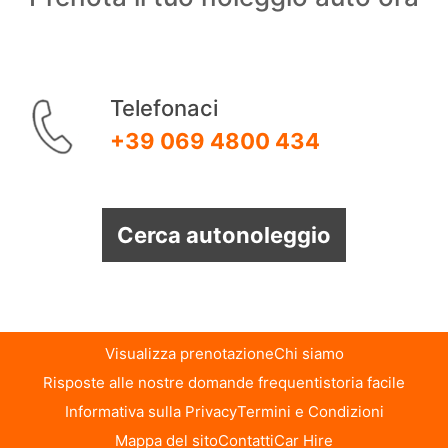
Telefonaci
+39 069 4800 434
Cerca autonoleggio
Visualizza prenotazione
Chi siamo
Risposte alle nostre domande frequenti
storia facile
Informativa sulla Privacy
Termini e Condizioni
Mappa del sito
Contatti
Car Hire